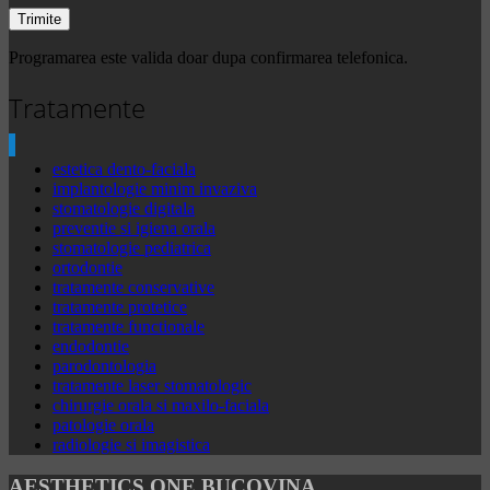
Programarea este valida doar dupa confirmarea telefonica.
Tratamente
estetica dento-faciala
implantologie minim invaziva
stomatologie digitala
preventie si igiena orala
stomatologie pediatrica
ortodontie
tratamente conservative
tratamente protetice
tratamente functionale
endodontie
parodontologia
tratamente laser stomatologic
chirurgie orala si maxilo-faciala
patologie orala
radiologie si imagistica
AESTHETICS ONE BUCOVINA