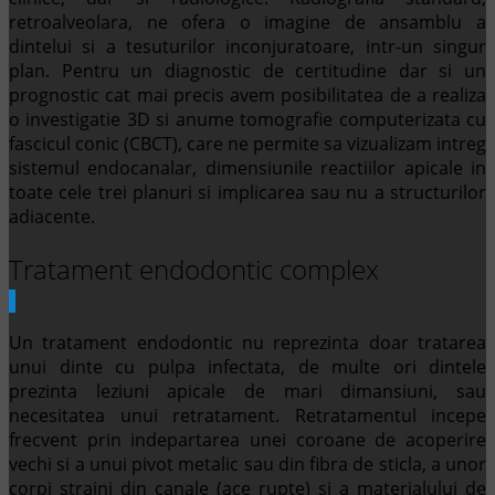
retroalveolara, ne ofera o imagine de ansamblu a
dintelui si a tesuturilor inconjuratoare, intr-un singur
plan. Pentru un diagnostic de certitudine dar si un
prognostic cat mai precis avem posibilitatea de a realiza
o investigatie 3D si anume tomografie computerizata cu
fascicul conic (CBCT), care ne permite sa vizualizam intreg
sistemul endocanalar, dimensiunile reactiilor apicale in
toate cele trei planuri si implicarea sau nu a structurilor
adiacente.
Tratament endodontic complex
Un tratament endodontic nu reprezinta doar tratarea
unui dinte cu pulpa infectata, de multe ori dintele
prezinta leziuni apicale de mari dimansiuni, sau
necesitatea unui retratament. Retratamentul incepe
frecvent prin indepartarea unei coroane de acoperire
vechi si a unui pivot metalic sau din fibra de sticla, a unor
corpi straini din canale (ace rupte) si a materialului de