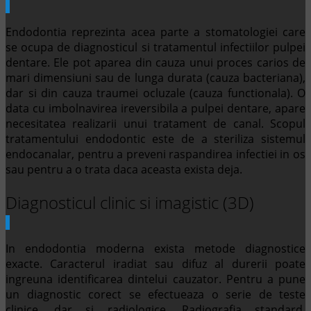
Endodontia reprezinta acea parte a stomatologiei care
se ocupa de diagnosticul si tratamentul infectiilor pulpei
dentare. Ele pot aparea din cauza unui proces carios de
mari dimensiuni sau de lunga durata (cauza bacteriana),
dar si din cauza traumei ocluzale (cauza functionala). O
data cu imbolnavirea ireversibila a pulpei dentare, apare
necesitatea realizarii unui tratament de canal. Scopul
tratamentului endodontic este de a steriliza sistemul
endocanalar, pentru a preveni raspandirea infectiei in os
sau pentru a o trata daca aceasta exista deja.
Diagnosticul clinic si imagistic (3D)
In endodontia moderna exista metode diagnostice
exacte. Caracterul iradiat sau difuz al durerii poate
ingreuna identificarea dintelui cauzator. Pentru a pune
un diagnostic corect se efectueaza o serie de teste
clinice, dar si radiologice. Radiografia standard,