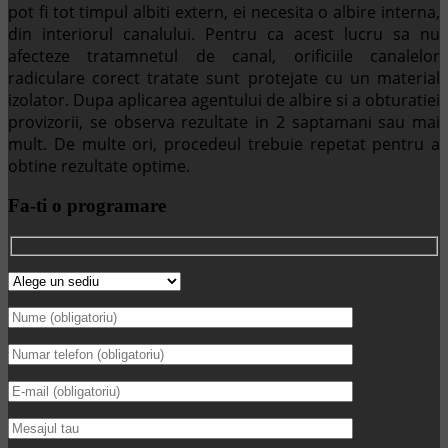
pot fi tot timpul albiti extern, ei necesita o albire interna,
din interiorul canalului. Pentru ca acest lucru sa nu
afecteze tratamnetul de canal, orificiile canalelor
radiculare corect tratate sunt protejate cu un material
izolator. Dupa aplicarea agentului de albire si a obturatiei
provizorii, se observa rezultate in 2 saptamani sau mai
mult. De multe ori, procedeul trebuie repetat pentru a
obtine rezultate optime.
Fa-ti o programare