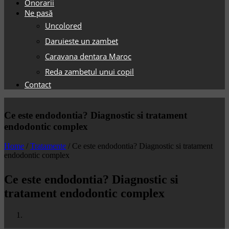
Onorarii
Ne pasă
Uncolored
Daruieste un zambet
Caravana dentara Maroc
Reda zambetul unui copil
Contact
Ce este endodontia? Diagnostic si tratament
endodontic complex
Home
/
Tratamente
/
Ce este endodontia? Diagnostic si tratament
endodontic complex
Ce este endodontia? Diagnostic si
tratament endodontic complex