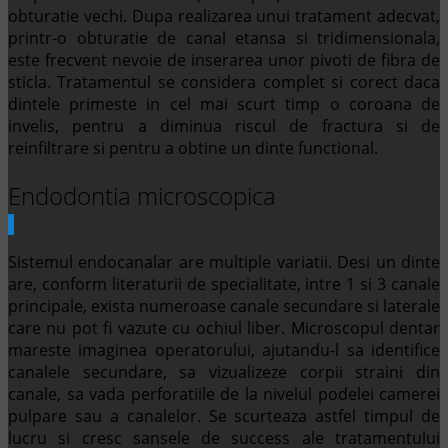
obturatie vechi. Dupa realizarea unui tratament adecvat,
printr-o obturatie de canal etansa si tridimensionala,
este frecvent nevoie de inserarea unor pivoti de fibra de
sticla. Tratamentul se considera complet si corect daca
dintele primeste in cel mai scurt timp o coroana de
invelis, pentru a diminua riscul de fractura si de
reinfiltrare si pentru a obtine un dinte functional.
Endodontia microscopica
Sistemul endocanalar are multiple variatii. Desi un dinte
are, conform literaturii de specialitate, intre 1 si 3 canale
principale, exista numeroase canale secundare si laterale
care nu pot fi vazute cu ochiul liber. Microscopul dentar
mareste imaginea operatorului, ajutandu-l sa identifice
canalele secundare, sa vizualizeze corpii straini din
canale, sa vada perforatiile de la nivelul podelei camerei
pulpare sau a canalelor. Se scurteaza astfel timpul de
lucru si cresc sansele de success ale tratamentului